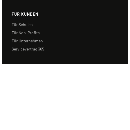
FÜR KUNDEN
Für Schulen
Für Non-Profits
Für Unternehmen
Servicevertrag 365
ZERTIFIZIERUNGEN
Übersicht
Microsoft
Adobe
Cisco
Testcenter finden
CERTNET