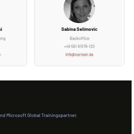
i
Sabina Selimovic
ung
Backoffice
+49 561 81679-120
e
info@certnet.de
nd Microsoft Global Trainingspartner.