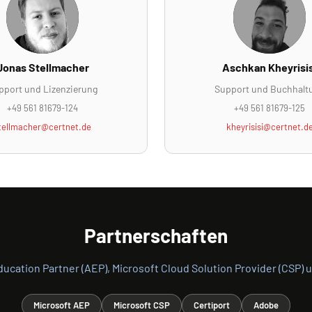
Jonas Stellmacher
Aschkan Kheyrisis
pport und Lizenzierung
Support und Buchhalt
+49 561 81679-124
+49 561 81679-125
tellmacher@certnet.de
kheyrisisi@certnet.d
Partnerschaften
cation Partner (AEP), Microsoft Cloud Solution Provider (CSP) u
Microsoft AEP
Microsoft CSP
Certiport
Adobe