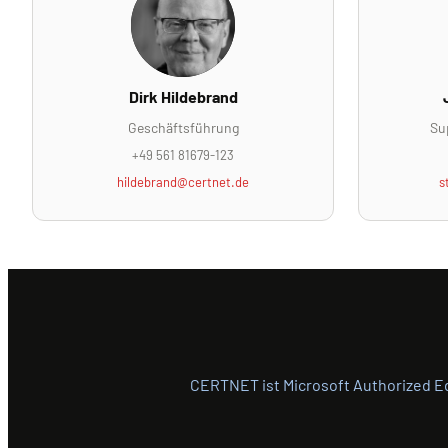
Dirk Hildebrand
Geschäftsführung
Su
+49 561 81679-123
hildebrand@certnet.de
s
CERTNET ist Microsoft Authorized Edu