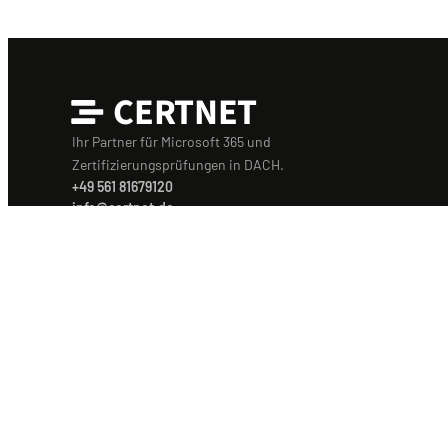
CERTNET
Ihr Partner für Microsoft 365 und
Zertifizierungsprüfungen in DACH.
+49 561 81679120
info@certnet.de
© 2026 CERTNET GmbH · Kassel