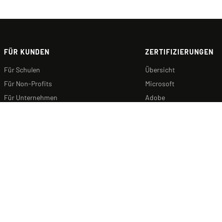
FÜR KUNDEN
ZERTIFIZIERUNGEN
Für Schulen
Übersicht
Für Non-Profits
Microsoft
Für Unternehmen
Adobe
Servicevertrag 365
Cisco
Testcenter finden