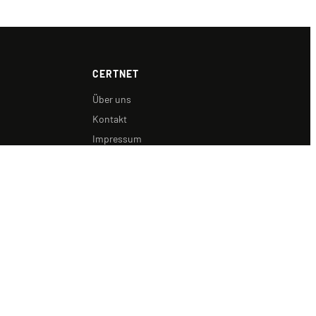
CERTNET
Über uns
Kontakt
Impressum
Datenschutz
AGB
Widerrufsbelehrung
Widerrufsformular
Cookie-Richtlinie
Microsoft Cloud Solution Provider